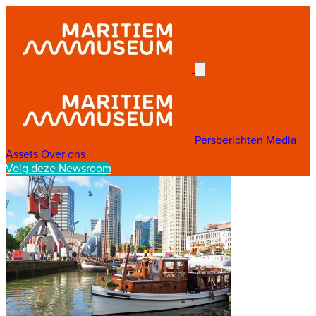
Persberichten
Media
Assets
Over ons
Volg deze Newsroom